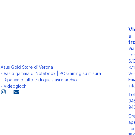
Vi
a
tr
Via
Leo
6/
Asus Gold Store di Verona
371
- Vasta gamma di Notebook | PC Gaming su misura
Ver
Ema
- Ripariamo tutto e di qualsiasi marchio
inf
- Videogiochi
Tel
04
94
Ora
ape
Lu
15: