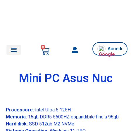
0
Accedi
Chi siamo/Assistenza
Mini PC Asus Nuc
Processore:
Intel Ultra 5 125H
Memoria:
16gb DDR5 5600HZ espandibile fino a 96gb
Hard disk:
SSD
512gb M2 NVMe
Sistema Operativo:
Windows 11 PRO