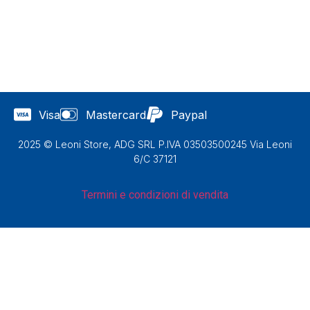
Visa
Mastercard
Paypal
2025 © Leoni Store, ADG SRL P.IVA 03503500245 Via Leoni
6/C 37121
Termini e condizioni di vendita