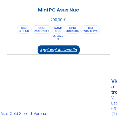
Mini PC Asus Nuc
799,00
€
SSD:
CPU:
RAM:
GPU:
OS:
512 GB
Intel Ultra 5
8 GB
Integrata
Win 11 Pro
Grafica:
No
Aggiungi Al Carrello
Vi
a
tr
Via
Leo
6/
Asus Gold Store di Verona
371