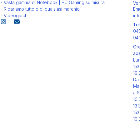
- Vasta gamma di Notebook | PC Gaming su misura
Ver
Ema
- Ripariamo tutto e di qualsiasi marchio
inf
- Videogiochi
Tel
04
94
Ora
ape
Lu
15:
19:
Da
Mar
a S
10:
13:
15:
19: