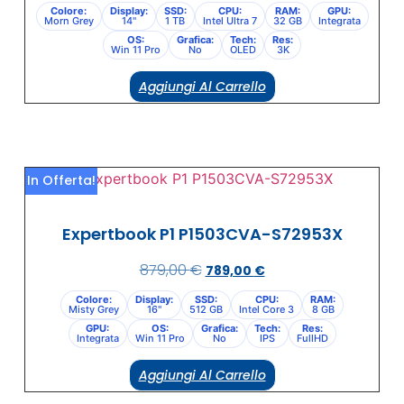
Colore:
Display:
SSD:
CPU:
RAM:
GPU:
Morn Grey
14"
1 TB
Intel Ultra 7
32 GB
Integrata
OS:
Grafica:
Tech:
Res:
Win 11 Pro
No
OLED
3K
Aggiungi Al Carrello
In Offerta!
Expertbook P1 P1503CVA-S72953X
879,00
€
789,00
€
Colore:
Display:
SSD:
CPU:
RAM:
Misty Grey
16"
512 GB
Intel Core 3
8 GB
GPU:
OS:
Grafica:
Tech:
Res:
Integrata
Win 11 Pro
No
IPS
FullHD
Aggiungi Al Carrello