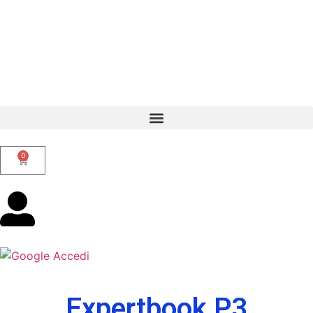
0
Accedi
Expertbook P3