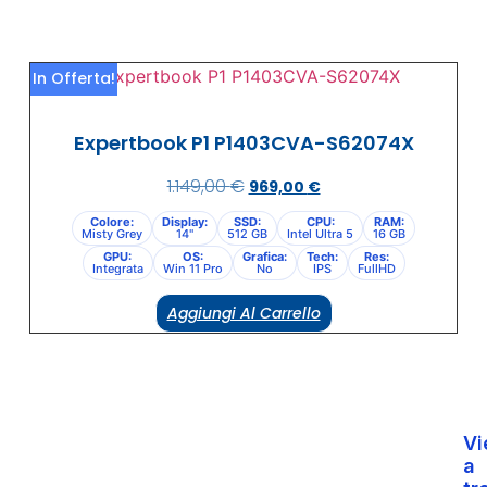
In Offerta!
Expertbook P1 P1403CVA-S62074X
1.149,00
€
969,00
€
Colore:
Display:
SSD:
CPU:
RAM:
Misty Grey
14"
512 GB
Intel Ultra 5
16 GB
GPU:
OS:
Grafica:
Tech:
Res:
Integrata
Win 11 Pro
No
IPS
FullHD
Aggiungi Al Carrello
Vi
a