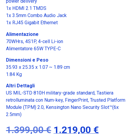
power delivery
1x HDMI 2.1 TMDS
1x 3.5mm Combo Audio Jack
1x RJ45 Gigabit Ethernet
Alimentazione
70WHrs, 4S1P, 4-cell Li-ion
Alimentatore 65W TYPE-C
Dimensioni e Peso
35.93 x 25.35 x 1.07 ~ 1.89 cm
1.84 Kg
Altri Dettagli
US MIL-STD 810H military-grade standard, Tastiera
retrolluminata con Num-key, FingerPrint, Trusted Platform
Module (TPM) 2.0, Kensington Nano Security Slot™(6x
2.5mm)
1.399,00
€
1.219,00
€