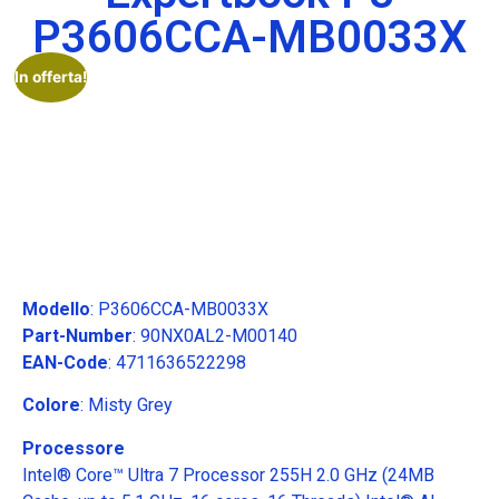
P3606CCA-MB0033X
In offerta!
Modello
: P3606CCA-MB0033X
Part-Number
: 90NX0AL2-M00140
EAN-Code
: 4711636522298
Colore
: Misty Grey
Processore
Intel® Core™ Ultra 7 Processor 255H 2.0 GHz (24MB