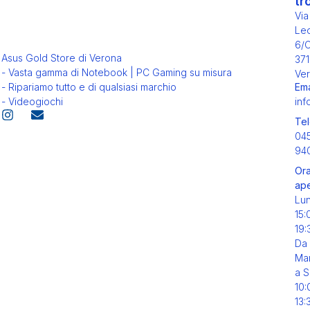
tr
Via
Leo
6/
Asus Gold Store di Verona
371
- Vasta gamma di Notebook | PC Gaming su misura
Ver
Ema
- Ripariamo tutto e di qualsiasi marchio
inf
- Videogiochi
Tel
04
94
Ora
ape
Lu
15:
19:
Da
Mar
a S
10:
13: