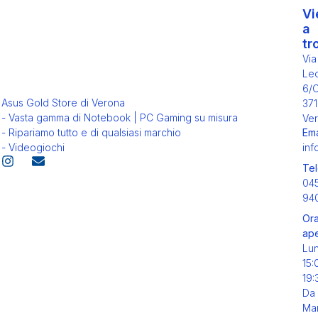
Vi
a
tr
Via
Leo
6/
Asus Gold Store di Verona
371
- Vasta gamma di Notebook | PC Gaming su misura
Ver
Ema
- Ripariamo tutto e di qualsiasi marchio
inf
- Videogiochi
Tel
04
94
Ora
ape
Lu
15:
19:
Da
Mar