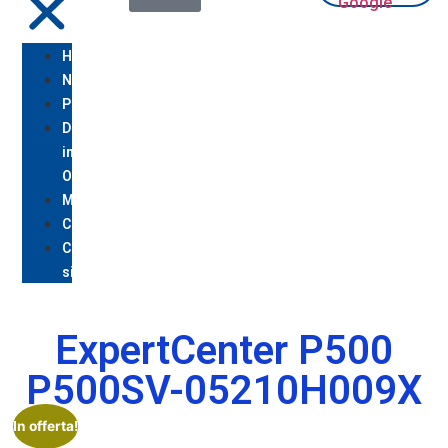
Homepage
Notebook
PC
Desktop/All
in
One
Monitor
Console
Chi
siamo/Assistenza
ExpertCenter P500
P500SV-05210H009X
In offerta!