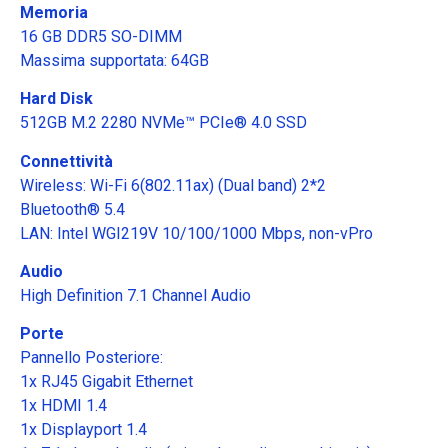
Memoria
16 GB DDR5 SO-DIMM
Massima supportata: 64GB
Hard Disk
512GB M.2 2280 NVMe™ PCIe® 4.0 SSD
Connettività
Wireless: Wi-Fi 6(802.11ax) (Dual band) 2*2
Bluetooth® 5.4
LAN: Intel WGI219V 10/100/1000 Mbps, non-vPro
Audio
High Definition 7.1 Channel Audio
Porte
Pannello Posteriore:
1x RJ45 Gigabit Ethernet
1x HDMI 1.4
1x Displayport 1.4