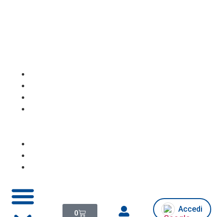
Homepage
Notebook
PC
Desktop/All
in
One
Monitor
Console
Chi
siamo/Assistenza
Accedi
0