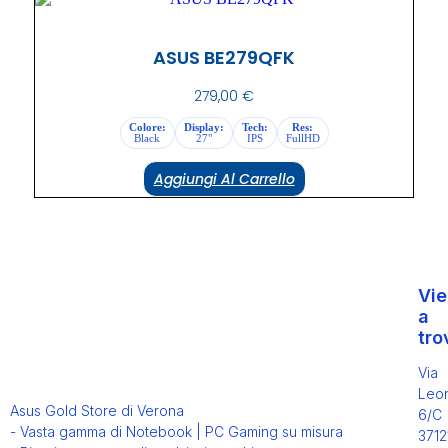
ASUS BE279QFK
279,00
€
Colore:
Display:
Tech:
Res:
Black
27"
IPS
FullHD
Aggiungi Al Carrello
Vie
a
tro
Via
Leo
Asus Gold Store di Verona
6/C
- Vasta gamma di Notebook | PC Gaming su misura
3712