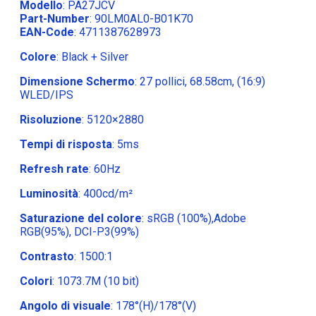
Modello
: PA27JCV
Part-Number
: 90LM0AL0-B01K70
EAN-Code
: 4711387628973
Colore
: Black + Silver
Dimensione Schermo
: 27 pollici, 68.58cm, (16:9)
WLED/IPS
Risoluzione
: 5120×2880
Tempi di risposta
: 5ms
Refresh rate
: 60Hz
Luminosità
: 400cd/m²
Saturazione del colore
: sRGB (100%),Adobe
RGB(95%), DCI-P3(99%)
Contrasto
: 1500:1
Colori
: 1073.7M (10 bit)
Angolo di visuale
: 178°(H)/178°(V)