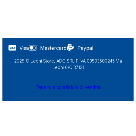
Visa
Mastercard
Paypal
2025 © Leoni Store, ADG SRL P.IVA 03503500245 Via
Leoni 6/C 37121
Termini e condizioni di vendita