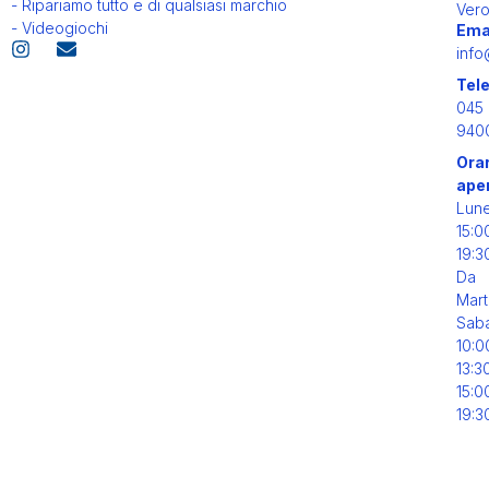
- Ripariamo tutto e di qualsiasi marchio
Ver
- Videogiochi
Ema
info
Tel
045
940
Orar
ape
Lun
15:0
19:3
Da
Mart
Sab
10:0
13:3
15:0
19:3