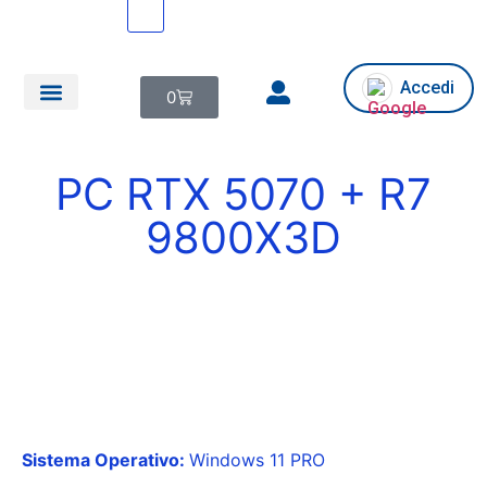
Accedi
0
Chi siamo/Assistenza
PC RTX 5070 + R7
9800X3D
Sistema Operativo:
Windows 11 PRO