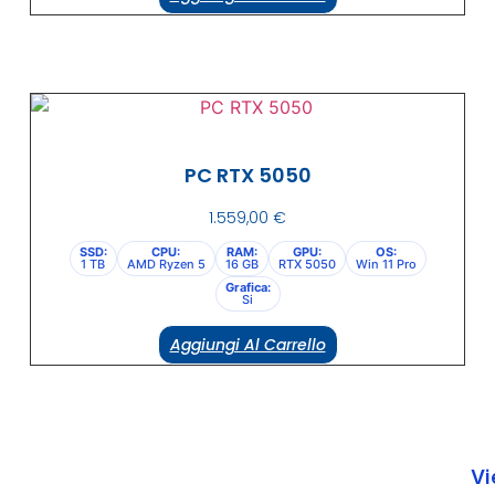
PC RTX 5050
1.559,00
€
SSD:
CPU:
RAM:
GPU:
OS:
1 TB
AMD Ryzen 5
16 GB
RTX 5050
Win 11 Pro
Grafica:
Si
Aggiungi Al Carrello
Vi