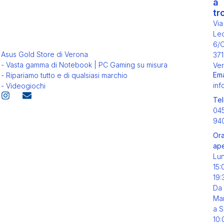
a
tr
Via
Leo
6/
Asus Gold Store di Verona
371
- Vasta gamma di Notebook | PC Gaming su misura
Ver
Ema
- Ripariamo tutto e di qualsiasi marchio
inf
- Videogiochi
Tel
04
94
Ora
ape
Lu
15:
19:
Da
Mar
a S
10: