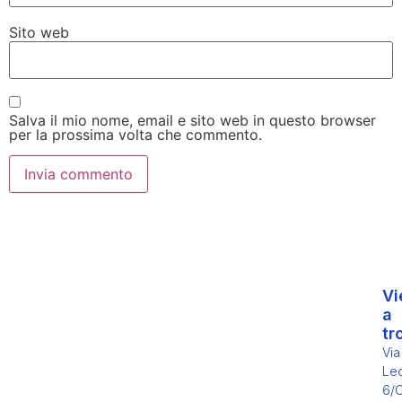
Sito web
Salva il mio nome, email e sito web in questo browser
per la prossima volta che commento.
Vi
a
tr
Via
Leo
6/