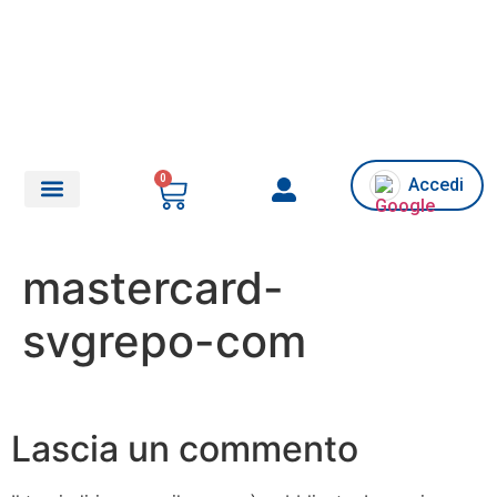
0
Accedi
Chi siamo/Assistenza
mastercard-
svgrepo-com
Lascia un commento