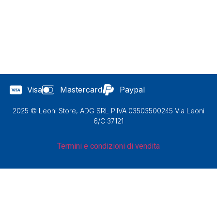
Visa
Mastercard
Paypal
2025 © Leoni Store, ADG SRL P.IVA 03503500245 Via Leoni
6/C 37121
Termini e condizioni di vendita