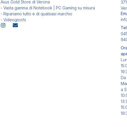
Asus Gold Store di Verona
371
- Vasta gamma di Notebook | PC Gaming su misura
Ver
Ema
- Ripariamo tutto e di qualsiasi marchio
inf
- Videogiochi
Tel
04
94
Ora
ape
Lu
15:
19:
Da
Mar
a S
10:
13:
15:
19: