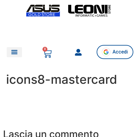
0
Accedi
Chi siamo/Assistenza
icons8-mastercard
Lascia un commento