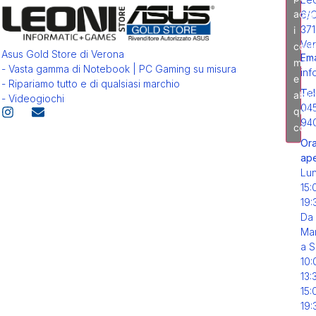
acce
6/
371
i
Ver
cook
Asus Gold Store di Verona
Ema
mark
- Vasta gamma di Notebook | PC Gaming su misura
inf
e
- Ripariamo tutto e di qualsiasi marchio
Tel
abili
- Videogiochi
04
ques
94
cont
Ora
ape
Lu
15:
19:
Da
Mar
a S
10:
13:
15:
19: