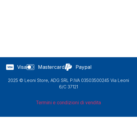
Visa
Mastercard
Paypal
2025 © Leoni Store, ADG SRL P.IVA 03503500245 Via Leoni
6/C 37121
Termini e condizioni di vendita