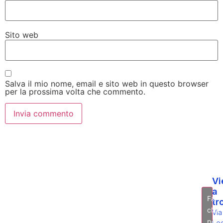
Sito web
Salva il mio nome, email e sito web in questo browser
per la prossima volta che commento.
Vi
a
Fai
tr
clic
Via
per
Leo