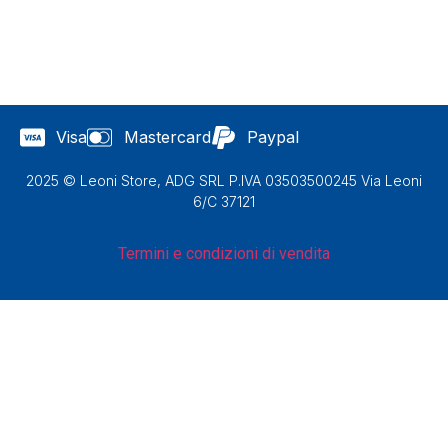
Visa
Mastercard
Paypal
2025 © Leoni Store, ADG SRL P.IVA 03503500245 Via Leoni
6/C 37121
Termini e condizioni di vendita