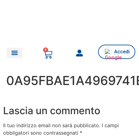
0
Accedi
Chi siamo/Assistenza
0A95FBAE1A4969741
Lascia un commento
Il tuo indirizzo email non sarà pubblicato.
I campi
obbligatori sono contrassegnati
*