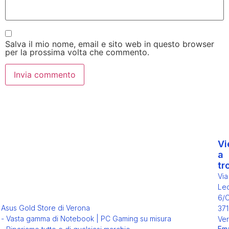
Salva il mio nome, email e sito web in questo browser
per la prossima volta che commento.
Vi
a
tr
Via
Leo
6/
Asus Gold Store di Verona
371
- Vasta gamma di Notebook | PC Gaming su misura
Ver
Ema