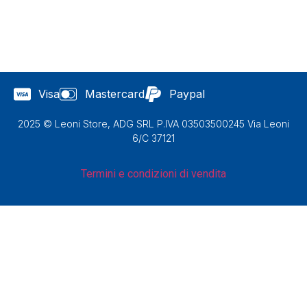
Visa
Mastercard
Paypal
2025 © Leoni Store, ADG SRL P.IVA 03503500245 Via Leoni
6/C 37121
Termini e condizioni di vendita