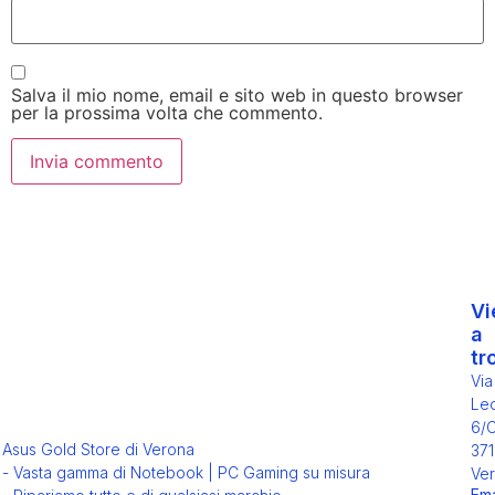
Salva il mio nome, email e sito web in questo browser
per la prossima volta che commento.
Vi
a
tr
Via
Leo
6/
Asus Gold Store di Verona
371
- Vasta gamma di Notebook | PC Gaming su misura
Ver
Ema