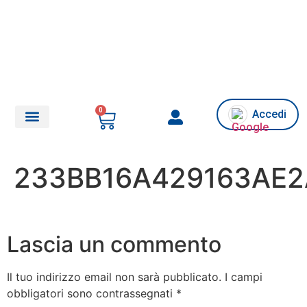
0
Accedi
Chi siamo/Assistenza
233BB16A429163AE2
Lascia un commento
Il tuo indirizzo email non sarà pubblicato.
I campi
obbligatori sono contrassegnati
*