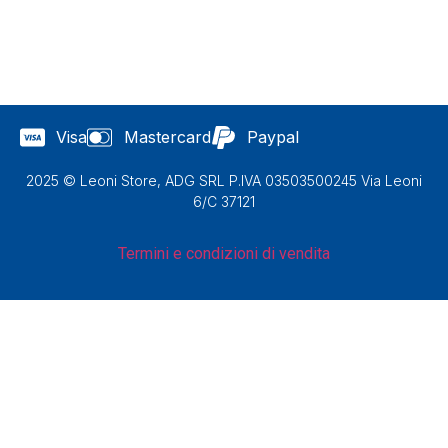
Visa
Mastercard
Paypal
2025 © Leoni Store, ADG SRL P.IVA 03503500245 Via Leoni
6/C 37121
Termini e condizioni di vendita