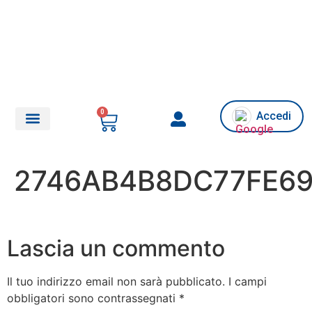
0
Accedi
Chi siamo/Assistenza
2746AB4B8DC77FE6
Lascia un commento
Il tuo indirizzo email non sarà pubblicato.
I campi
obbligatori sono contrassegnati
*