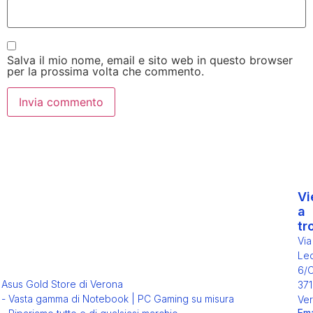
Salva il mio nome, email e sito web in questo browser
per la prossima volta che commento.
Vi
a
tr
Via
Leo
6/
Asus Gold Store di Verona
371
- Vasta gamma di Notebook | PC Gaming su misura
Ver
Ema