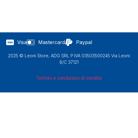
Visa
Mastercard
Paypal
2025 © Leoni Store, ADG SRL P.IVA 03503500245 Via Leoni
6/C 37121
Termini e condizioni di vendita