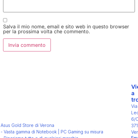
Salva il mio nome, email e sito web in questo browser
per la prossima volta che commento.
Vi
a
tr
Via
Leo
6/
Asus Gold Store di Verona
371
- Vasta gamma di Notebook | PC Gaming su misura
Ver
Ema