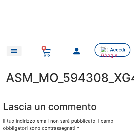
0
Accedi
Chi siamo/Assistenza
ASM_MO_594308_XG4
Lascia un commento
Il tuo indirizzo email non sarà pubblicato.
I campi
obbligatori sono contrassegnati
*