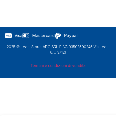
Visa
Mastercard
Paypal
2025 © Leoni Store, ADG SRL P.IVA 03503500245 Via Leoni
6/C 37121
Termini e condizioni di vendita