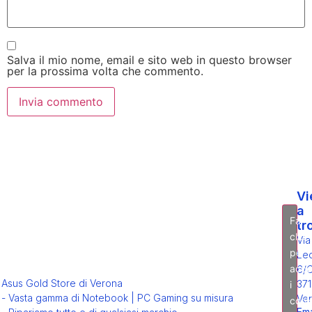
Salva il mio nome, email e sito web in questo browser
per la prossima volta che commento.
Vi
a
Fai
tr
clic
Via
per
Leo
acce
6/
Asus Gold Store di Verona
371
i
- Vasta gamma di Notebook | PC Gaming su misura
Ver
cook
Ema