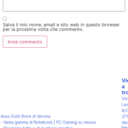
Salva il mio nome, email e sito web in questo browser
per la prossima volta che commento.
Vi
a
tr
Via
Leo
6/
Asus Gold Store di Verona
371
- Vasta gamma di Notebook | PC Gaming su misura
Ver
Ema