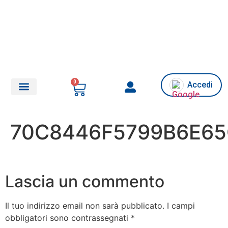
0
Accedi
Chi siamo/Assistenza
70C8446F5799B6E65
Lascia un commento
Il tuo indirizzo email non sarà pubblicato.
I campi
obbligatori sono contrassegnati
*