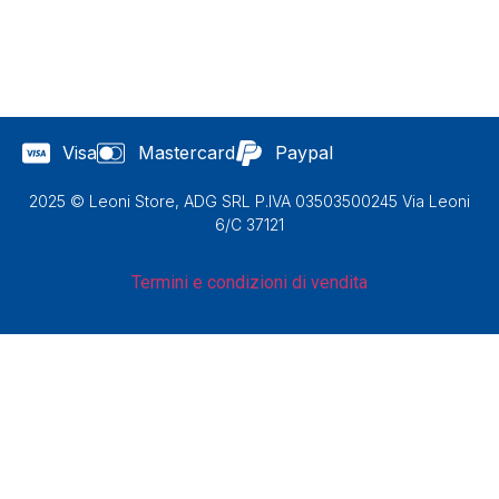
Visa
Mastercard
Paypal
2025 © Leoni Store, ADG SRL P.IVA 03503500245 Via Leoni
6/C 37121
Termini e condizioni di vendita