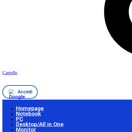
Carrello
Accedi
Homepage
Notebook
PC
Desktop/All in One
Monitor