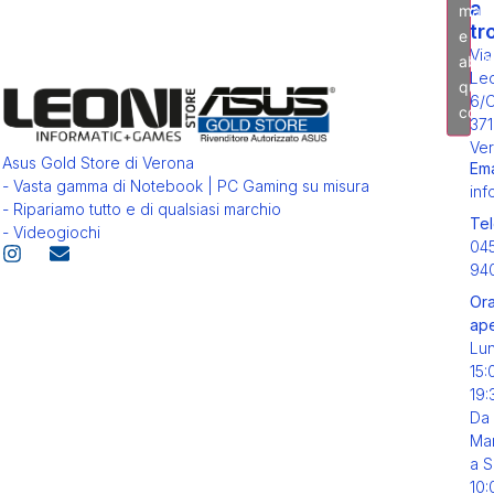
a
mark
tr
e
Via
abili
Leo
ques
6/
cont
371
Ver
Asus Gold Store di Verona
Ema
- Vasta gamma di Notebook | PC Gaming su misura
inf
- Ripariamo tutto e di qualsiasi marchio
Tel
- Videogiochi
04
94
Ora
ape
Lu
15:
19:
Da
Mar
a S
10: