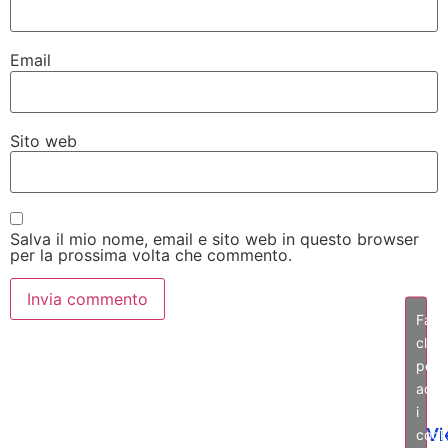
Email
Sito web
Salva il mio nome, email e sito web in questo browser
per la prossima volta che commento.
Fai
clic
per
acce
i
Vi
cook