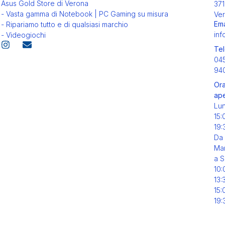
Asus Gold Store di Verona
371
- Vasta gamma di Notebook | PC Gaming su misura
Ver
Ema
- Ripariamo tutto e di qualsiasi marchio
inf
- Videogiochi
Tel
04
94
Ora
ape
Lu
15:
19:
Da
Mar
a S
10:
13:
15:
19: