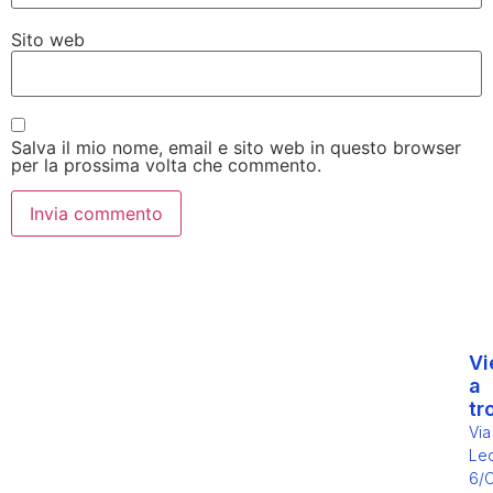
Sito web
Salva il mio nome, email e sito web in questo browser
per la prossima volta che commento.
Vi
a
tr
Via
Leo
6/