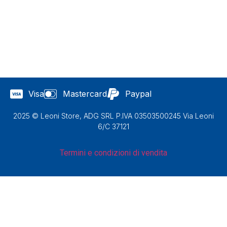
Visa
Mastercard
Paypal
2025 © Leoni Store, ADG SRL P.IVA 03503500245 Via Leoni
6/C 37121
Termini e condizioni di vendita