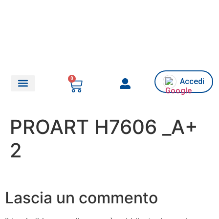
0
Accedi
Chi siamo/Assistenza
PROART H7606 _A+
2
Lascia un commento