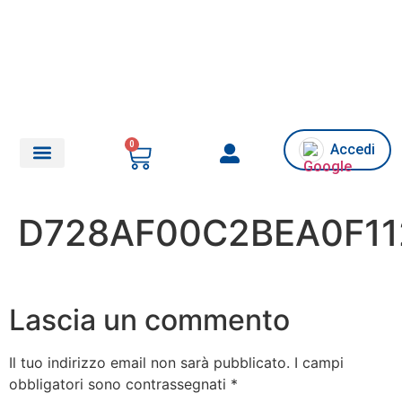
0
Accedi
Chi siamo/Assistenza
D728AF00C2BEA0F11
Lascia un commento
Il tuo indirizzo email non sarà pubblicato.
I campi
obbligatori sono contrassegnati
*