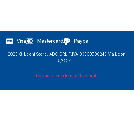
Visa
Mastercard
Paypal
2025 © Leoni Store, ADG SRL P.IVA 03503500245 Via Leoni
6/C 37121
Termini e condizioni di vendita