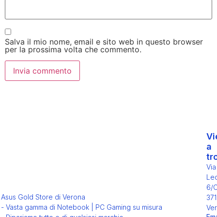
Salva il mio nome, email e sito web in questo browser
per la prossima volta che commento.
Vi
a
tr
Via
Leo
6/
Asus Gold Store di Verona
371
- Vasta gamma di Notebook | PC Gaming su misura
Ver
Ema