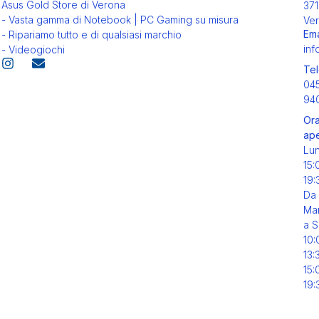
Asus Gold Store di Verona
371
- Vasta gamma di Notebook | PC Gaming su misura
Ver
Ema
- Ripariamo tutto e di qualsiasi marchio
inf
- Videogiochi
Tel
04
94
Ora
ape
Lu
15:
19:
Da
Mar
a S
10:
13:
15:
19: