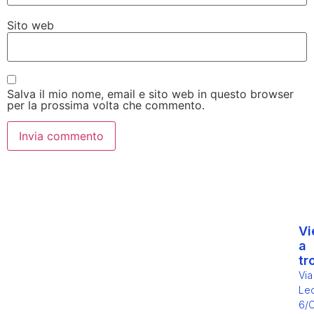
Sito web
Salva il mio nome, email e sito web in questo browser
per la prossima volta che commento.
Vi
a
tr
Via
Leo
6/