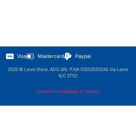
Visa
Mastercard
Paypal
2025 © Leoni Store, ADG SRL P.IVA 03503500245 Via Leoni
6/C 37121
Termini e condizioni di vendita