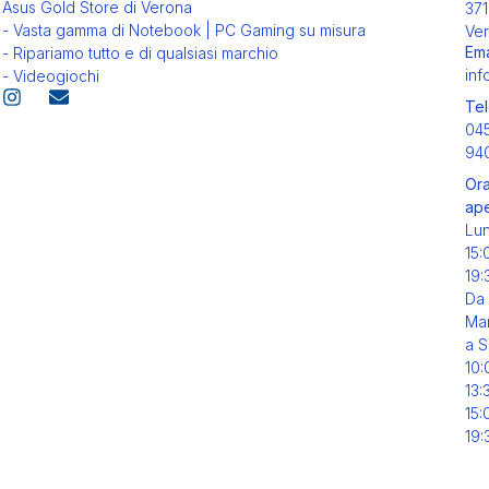
Asus Gold Store di Verona
371
- Vasta gamma di Notebook | PC Gaming su misura
Ver
Ema
- Ripariamo tutto e di qualsiasi marchio
inf
- Videogiochi
Tel
04
94
Ora
ape
Lu
15:
19:
Da
Mar
a S
10:
13:
15:
19: