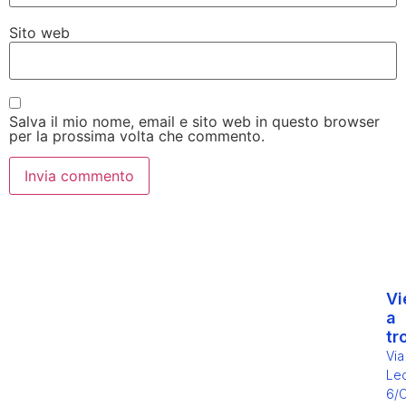
Sito web
Salva il mio nome, email e sito web in questo browser
per la prossima volta che commento.
Vi
a
tr
Via
Leo
6/