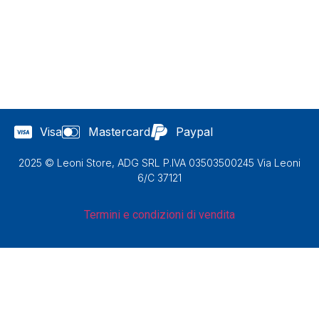
Visa
Mastercard
Paypal
2025 © Leoni Store, ADG SRL P.IVA 03503500245 Via Leoni
6/C 37121
Termini e condizioni di vendita