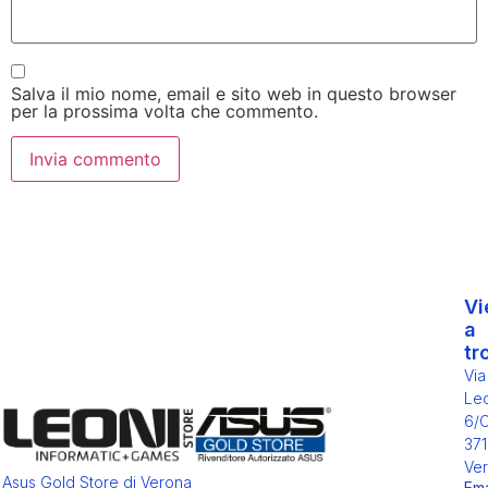
Salva il mio nome, email e sito web in questo browser
per la prossima volta che commento.
Vi
a
tr
Via
Leo
6/
371
Ver
Asus Gold Store di Verona
Ema