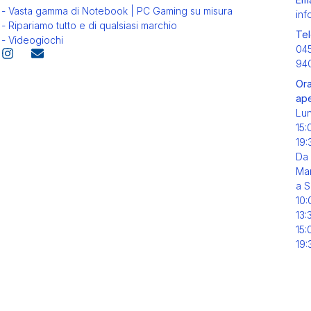
- Vasta gamma di Notebook | PC Gaming su misura
inf
- Ripariamo tutto e di qualsiasi marchio
Tel
- Videogiochi
04
94
Ora
ape
Lu
15:
19:
Da
Mar
a S
10:
13:
15:
19: