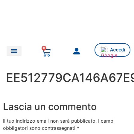
0
Accedi
Chi siamo/Assistenza
EE512779CA146A67E
Lascia un commento
Il tuo indirizzo email non sarà pubblicato.
I campi
obbligatori sono contrassegnati
*