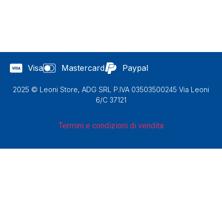
Visa
Mastercard
Paypal
2025 © Leoni Store, ADG SRL P.IVA 03503500245 Via Leoni
6/C 37121
Termini e condizioni di vendita