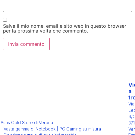
Salva il mio nome, email e sito web in questo browser
per la prossima volta che commento.
Vi
a
tr
Via
Leo
6/
Asus Gold Store di Verona
371
- Vasta gamma di Notebook | PC Gaming su misura
Ver
Ema