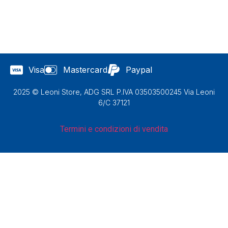
Visa
Mastercard
Paypal
2025 © Leoni Store, ADG SRL P.IVA 03503500245 Via Leoni
6/C 37121
Termini e condizioni di vendita