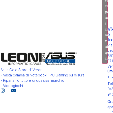
clic
per
acce
i
Vi
cook
a
mark
tr
e
Via
abili
Leo
ques
6/
cont
371
Ver
Asus Gold Store di Verona
Ema
- Vasta gamma di Notebook | PC Gaming su misura
inf
- Ripariamo tutto e di qualsiasi marchio
Tel
- Videogiochi
04
94
Ora
ape
Lu