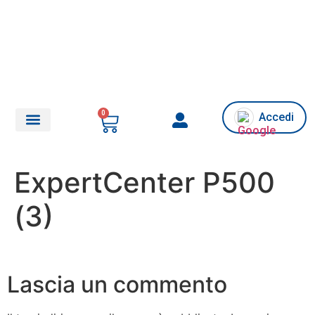
0
Accedi
Chi siamo/Assistenza
ExpertCenter P500
(3)
Lascia un commento