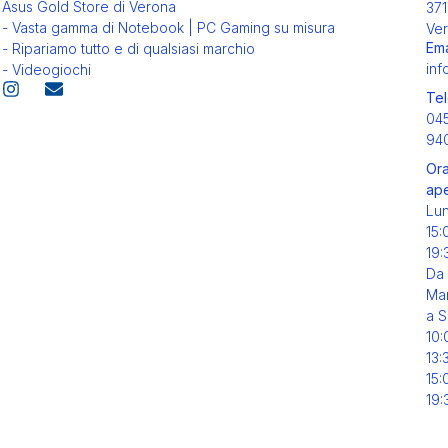
Asus Gold Store di Verona
371
- Vasta gamma di Notebook | PC Gaming su misura
Ver
Ema
- Ripariamo tutto e di qualsiasi marchio
inf
- Videogiochi
Tel
04
94
Ora
ape
Lu
15:
19:
Da
Mar
a S
10:
13:
15:
19: