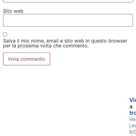
Sito web
Salva il mio nome, email e sito web in questo browser
per la prossima volta che commento.
Vi
a
tr
Via
Leo
6/