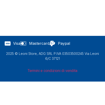
Visa
Mastercard
Paypal
2025 © Leoni Store, ADG SRL P.IVA 03503500245 Via Leoni
6/C 37121
Termini e condizioni di vendita