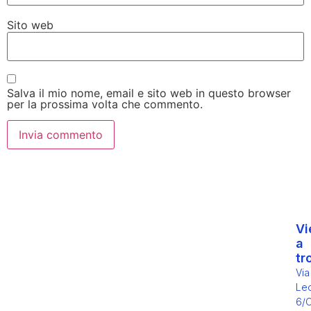
Sito web
Salva il mio nome, email e sito web in questo browser
per la prossima volta che commento.
Vi
a
tr
Via
Leo
6/