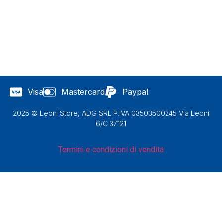
Visa
Mastercard
Paypal
2025 © Leoni Store, ADG SRL P.IVA 03503500245 Via Leoni
6/C 37121
Termini e condizioni di vendita