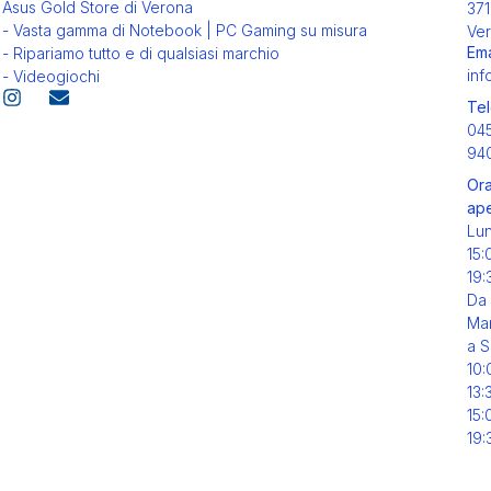
Asus Gold Store di Verona
371
- Vasta gamma di Notebook | PC Gaming su misura
Ver
Ema
- Ripariamo tutto e di qualsiasi marchio
inf
- Videogiochi
Tel
04
94
Ora
ape
Lu
15:
19:
Da
Mar
a S
10:
13:
15:
19: