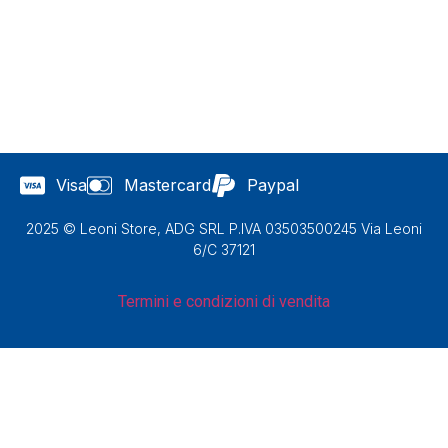
Visa
Mastercard
Paypal
2025 © Leoni Store, ADG SRL P.IVA 03503500245 Via Leoni
6/C 37121
Termini e condizioni di vendita