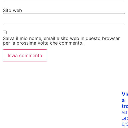
Sito web
Salva il mio nome, email e sito web in questo browser
per la prossima volta che commento.
Vi
a
tr
Via
Leo
6/