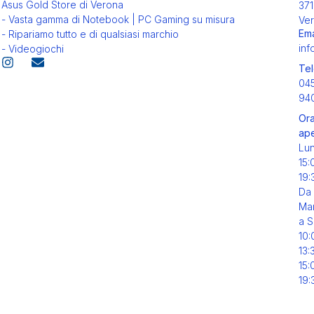
Asus Gold Store di Verona
371
- Vasta gamma di Notebook | PC Gaming su misura
Ver
Ema
- Ripariamo tutto e di qualsiasi marchio
inf
- Videogiochi
Tel
04
94
Ora
ape
Lu
15:
19:
Da
Mar
a S
10:
13:
15:
19: