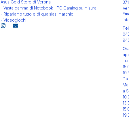
Asus Gold Store di Verona
371
- Vasta gamma di Notebook | PC Gaming su misura
Ver
Ema
- Ripariamo tutto e di qualsiasi marchio
inf
- Videogiochi
Tel
04
94
Ora
ape
Lu
15:
19:
Da
Mar
a S
10:
13:
15:
19: