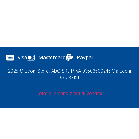
Visa
Mastercard
Paypal
2025 © Leoni Store, ADG SRL P.IVA 03503500245 Via Leoni
6/C 37121
Termini e condizioni di vendita