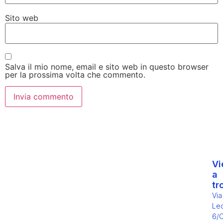
Sito web
Salva il mio nome, email e sito web in questo browser
per la prossima volta che commento.
Vi
a
tr
Via
Leo
6/