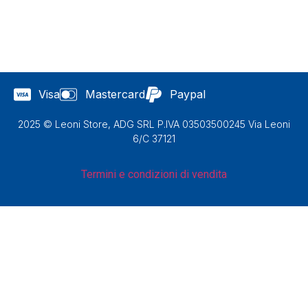
Visa
Mastercard
Paypal
2025 © Leoni Store, ADG SRL P.IVA 03503500245 Via Leoni
6/C 37121
Termini e condizioni di vendita