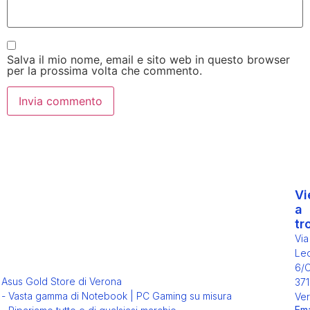
Salva il mio nome, email e sito web in questo browser
per la prossima volta che commento.
Vi
a
tr
Via
Leo
6/
Asus Gold Store di Verona
371
- Vasta gamma di Notebook | PC Gaming su misura
Ver
Ema