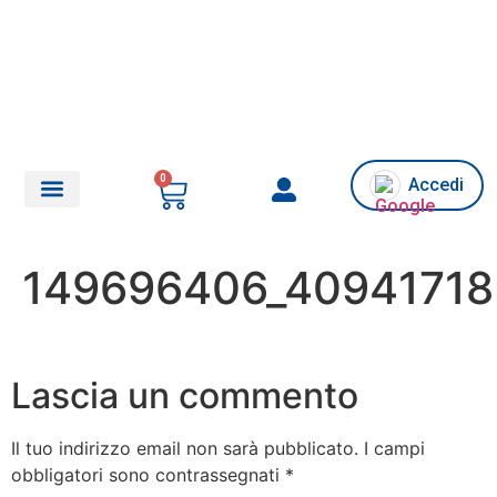
0
Accedi
Chi siamo/Assistenza
149696406_40941718
Lascia un commento
Il tuo indirizzo email non sarà pubblicato.
I campi
obbligatori sono contrassegnati
*