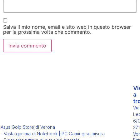
Salva il mio nome, email e sito web in questo browser
per la prossima volta che commento.
Vi
a
tr
Via
Leo
6/
Asus Gold Store di Verona
371
- Vasta gamma di Notebook | PC Gaming su misura
Ver
Ema