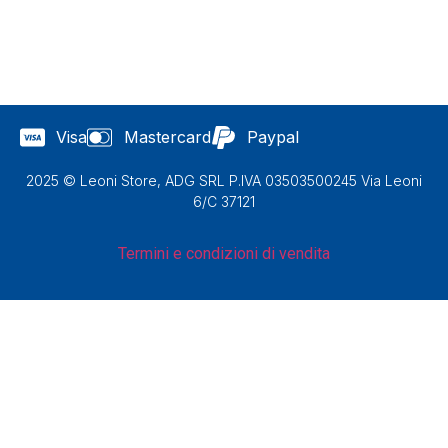
Visa
Mastercard
Paypal
2025 © Leoni Store, ADG SRL P.IVA 03503500245 Via Leoni
6/C 37121
Termini e condizioni di vendita