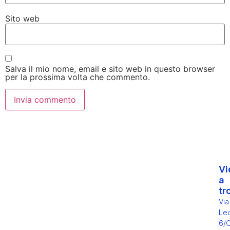
Sito web
Salva il mio nome, email e sito web in questo browser
per la prossima volta che commento.
Vi
a
tr
Via
Leo
6/