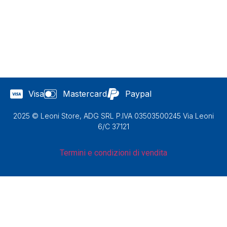
Visa
Mastercard
Paypal
2025 © Leoni Store, ADG SRL P.IVA 03503500245 Via Leoni
6/C 37121
Termini e condizioni di vendita