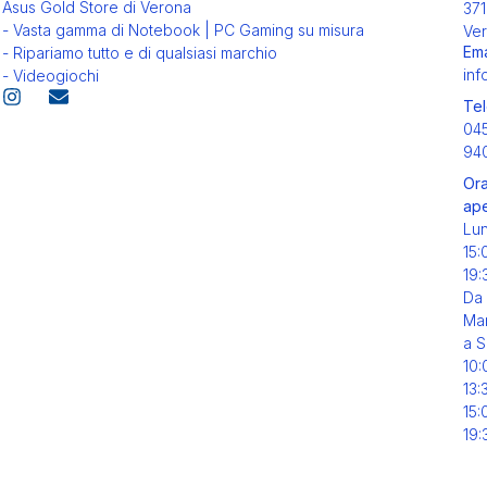
Asus Gold Store di Verona
371
- Vasta gamma di Notebook | PC Gaming su misura
Ver
Ema
- Ripariamo tutto e di qualsiasi marchio
inf
- Videogiochi
Tel
04
94
Ora
ape
Lu
15:
19:
Da
Mar
a S
10:
13:
15:
19: