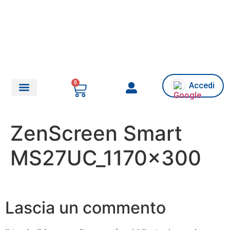
0
Accedi
Chi siamo/Assistenza
ZenScreen Smart
MS27UC_1170x300
Lascia un commento