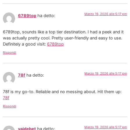
Marzo 19, 2026 alle 5:17 pm
6789top
ha detto:
6789top, sounds like a top tier destination. I had a peek and it
was actually pretty cool. Pretty user-friendly and easy to use.
Definitely a good visit:
6789top
Rispondi
Marzo 19, 2026 alle 5:17 pm
78f
ha detto:
78f is my go-to. Reliable and no messing about. Hit them up:
78f
Rispondi
Marzo 19, 2026 alle 5:17 pm
vaidebet
ha detto: