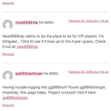
Rispondi
Febbraio 20, 2026 alle 7:19 am
new8888vip
ha detto:
New8888vip claims to be the place to be for VIP players. I’m
intrigued… Time to see if it lives up to the hype i guess. Check
it out at:
new8888vip
Rispondi
Febbraio 20, 2026 alle 7:19 am
gg888slotlogin
ha detto:
Having trouble logging into gg888slot? Found gg888slotlogin.
Hopefully, this page helps. Fingers crossed! Visit it here:
gg888slotlogin
Rispondi