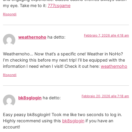
my eye. Take me to it:
777csgame
Rispondi
Febbraio 7, 2026 alle 4:18 am
weathernoho
ha detto:
Weathernoho… Now that’s a specific one! Weather in NoHo?
I’m checking this before my next trip! I’ll be equipped with the
information I need when I visit! Check it out here:
weathernoho
Rispondi
Febbraio 20, 2026 alle 7:18 am
bk8sglogin
ha detto:
Easy peasy bk8sglogin! Took me like two seconds to log in.
Highly recommend using this
bk8sglogin
if you have an
account!