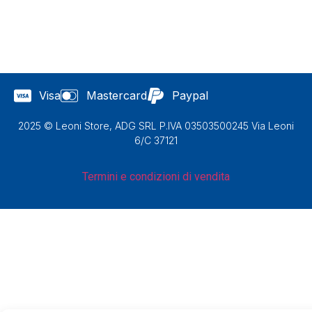
Visa
Mastercard
Paypal
2025 © Leoni Store, ADG SRL P.IVA 03503500245 Via Leoni
6/C 37121
Termini e condizioni di vendita