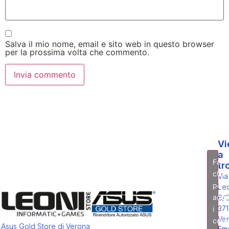
Salva il mio nome, email e sito web in questo browser
per la prossima volta che commento.
Vi
a
Fai
tr
clic
Via
per
Leo
acce
6/
371
i
Ver
cook
Asus Gold Store di Verona
Ema