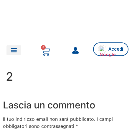
0
Accedi
Chi siamo/Assistenza
2
Lascia un commento
Il tuo indirizzo email non sarà pubblicato.
I campi
obbligatori sono contrassegnati
*