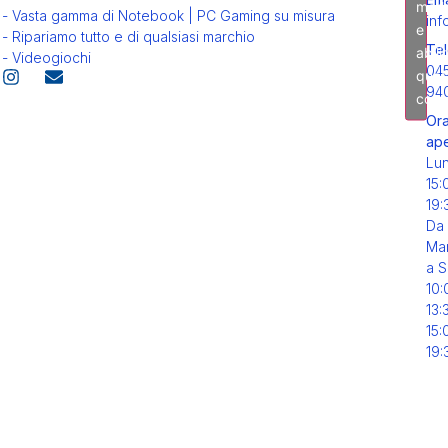
mark
- Vasta gamma di Notebook | PC Gaming su misura
inf
e
- Ripariamo tutto e di qualsiasi marchio
Tel
abili
- Videogiochi
04
ques
94
cont
Ora
ape
Lu
15:
19:
Da
Mar
a S
10:
13:
15:
19: