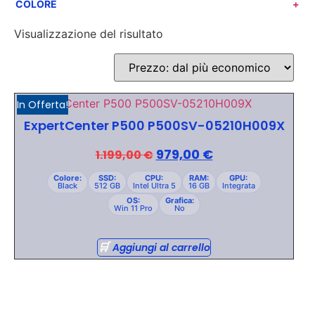
COLORE
+
Visualizzazione del risultato
In Offerta!
ExpertCenter P500 P500SV-05210H009X
979,00
€
1.199,00
€
Colore:
SSD:
CPU:
RAM:
GPU:
Black
512 GB
Intel Ultra 5
16 GB
Integrata
OS:
Grafica:
Win 11 Pro
No
Aggiungi al carrello