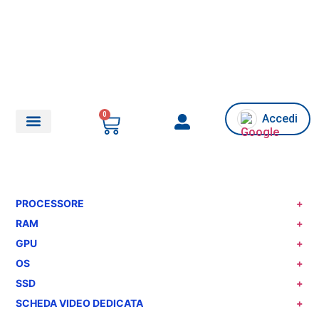
0
Accedi
Chi siamo/Assistenza
PROCESSORE
+
RAM
+
GPU
+
OS
+
SSD
+
SCHEDA VIDEO DEDICATA
+