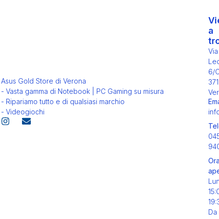
Vi
a
tr
Via
Leo
6/
Asus Gold Store di Verona
371
- Vasta gamma di Notebook | PC Gaming su misura
Ver
Ema
- Ripariamo tutto e di qualsiasi marchio
inf
- Videogiochi
Tel
04
94
Ora
ape
Lu
15:
19:
Da