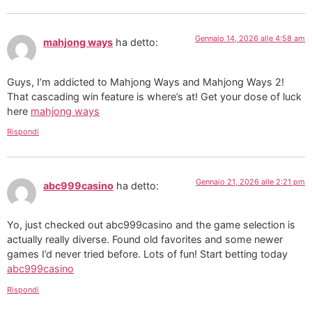
Gennaio 14, 2026 alle 4:58 am
mahjong ways
ha detto:
Guys, I’m addicted to Mahjong Ways and Mahjong Ways 2!
That cascading win feature is where’s at! Get your dose of luck
here
mahjong ways
Rispondi
Gennaio 21, 2026 alle 2:21 pm
abc999casino
ha detto:
Yo, just checked out abc999casino and the game selection is
actually really diverse. Found old favorites and some newer
games I’d never tried before. Lots of fun! Start betting today
abc999casino
Rispondi