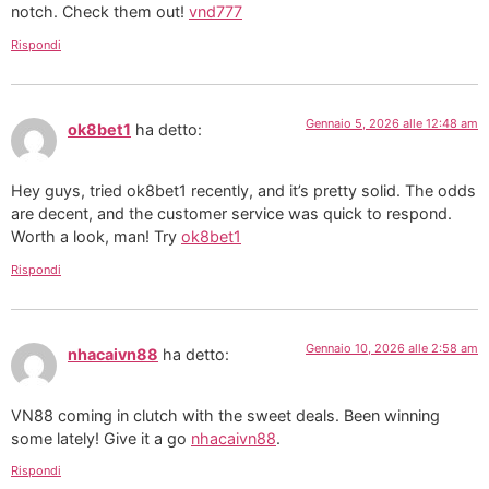
notch. Check them out!
vnd777
Rispondi
Gennaio 5, 2026 alle 12:48 am
ok8bet1
ha detto:
Hey guys, tried ok8bet1 recently, and it’s pretty solid. The odds
are decent, and the customer service was quick to respond.
Worth a look, man! Try
ok8bet1
Rispondi
Gennaio 10, 2026 alle 2:58 am
nhacaivn88
ha detto:
VN88 coming in clutch with the sweet deals. Been winning
some lately! Give it a go
nhacaivn88
.
Rispondi