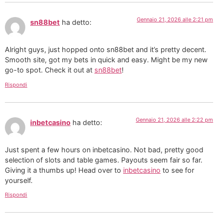
Gennaio 21, 2026 alle 2:21 pm
sn88bet
ha detto:
Alright guys, just hopped onto sn88bet and it’s pretty decent.
Smooth site, got my bets in quick and easy. Might be my new
go-to spot. Check it out at
sn88bet
!
Rispondi
Gennaio 21, 2026 alle 2:22 pm
inbetcasino
ha detto:
Just spent a few hours on inbetcasino. Not bad, pretty good
selection of slots and table games. Payouts seem fair so far.
Giving it a thumbs up! Head over to
inbetcasino
to see for
yourself.
Rispondi