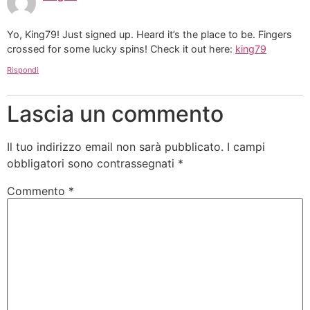
Yo, King79! Just signed up. Heard it’s the place to be. Fingers
crossed for some lucky spins! Check it out here:
king79
Rispondi
Lascia un commento
Il tuo indirizzo email non sarà pubblicato.
I campi
obbligatori sono contrassegnati
*
Commento
*