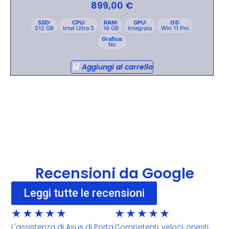
899,00
€
SSD:
CPU:
RAM:
GPU:
OS:
512 GB
Intel Ultra 5
16 GB
Integrata
Win 11 Pro
Grafica:
No
Aggiungi al carrello
Recensioni da Google
Leggi tutte le recensioni
★
★
★
★
★
★
★
★
★
★
L'assistenza di Asus di Porta
Competenti, veloci, onesti.