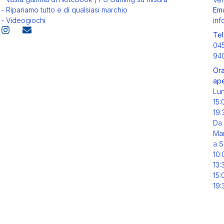
Ema
- Ripariamo tutto e di qualsiasi marchio
inf
- Videogiochi
Tel
04
94
Ora
ape
Lu
15:
19:
Da
Mar
a S
10:
13:
15:
19: