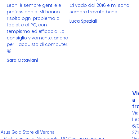
Leoni è sempre gentile e
Ci vado dal 2016 e mi sono
professionale. Mi hanno
sempre trovato bene.
risolto ogni problema al
Luca Speziali
tablet e al PC, con
tempismo ed efficacia. Lo
consiglio vivamente, anche
per l' acquisto di computer.
🤩
Sara Ottaviani
Vi
a
tr
Via
Leo
6/
Asus Gold Store di Verona
371
- Vasta gamma di Notebook | PC Gaming su misura
Ver