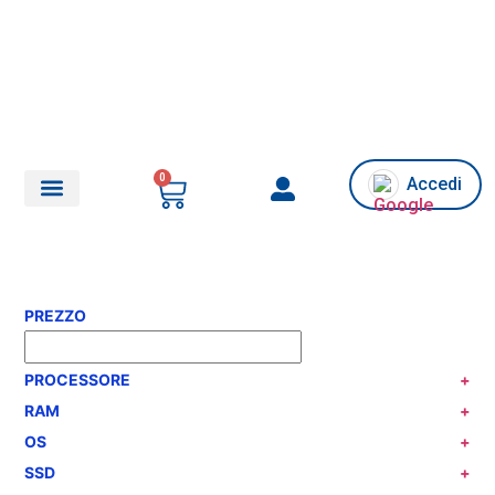
0
Accedi
Chi siamo/Assistenza
PREZZO
PROCESSORE
+
RAM
+
OS
+
SSD
+