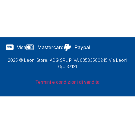
Visa
Mastercard
Paypal
2025 © Leoni Store, ADG SRL P.IVA 03503500245 Via Leoni
6/C 37121
Termini e condizioni di vendita