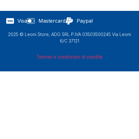
Visa
Mastercard
Paypal
2025 © Leoni Store, ADG SRL P.IVA 03503500245 Via Leoni
6/C 37121
Termini e condizioni di vendita