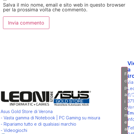
Salva il mio nome, email e sito web in questo browser
per la prossima volta che commento.
Vi
a
Fai
tr
clic
Via
per
Leo
acce
6/
371
i
Ver
cook
Asus Gold Store di Verona
Ema
mark
- Vasta gamma di Notebook | PC Gaming su misura
inf
e
- Ripariamo tutto e di qualsiasi marchio
Tel
abili
- Videogiochi