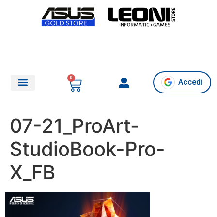
0
Accedi
Chi siamo/Assistenza
07-21_ProArt-
StudioBook-Pro-
X_FB