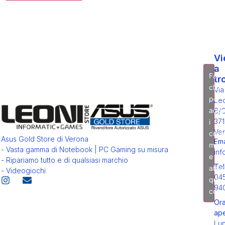
Vi
a
Fai
tr
clic
Via
per
Leo
acce
6/
371
i
Ver
cook
Asus Gold Store di Verona
Ema
mark
- Vasta gamma di Notebook | PC Gaming su misura
inf
e
- Ripariamo tutto e di qualsiasi marchio
Tel
abili
- Videogiochi
04
ques
94
cont
Ora
ape
Lu