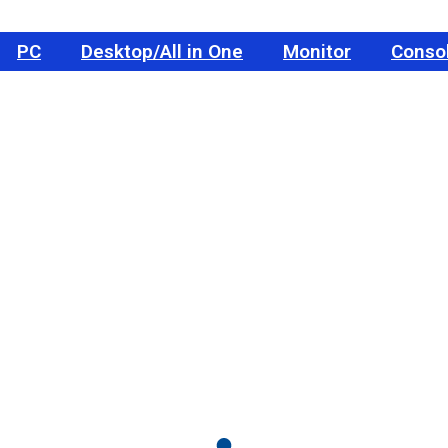
PC
Desktop/All in One
Monitor
Conso
Homepage
Notebook
PC
Desktop/All in One
Monitor
Console
Chi siamo/Assistenza