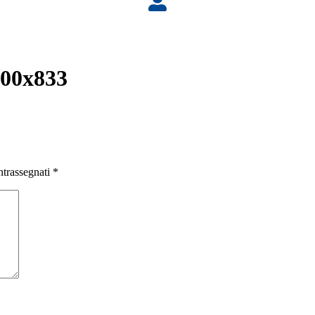
00x833
ntrassegnati
*