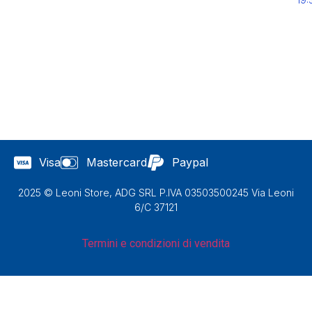
Visa
Mastercard
Paypal
2025 © Leoni Store, ADG SRL P.IVA 03503500245 Via Leoni
6/C 37121
Termini e condizioni di vendita