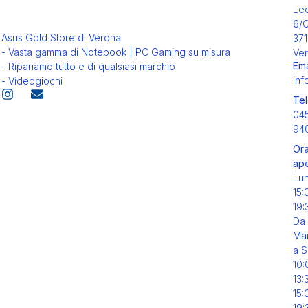
Leo
6/
Asus Gold Store di Verona
371
- Vasta gamma di Notebook | PC Gaming su misura
Ver
Ema
- Ripariamo tutto e di qualsiasi marchio
inf
- Videogiochi
Tel
04
94
Ora
ape
Lu
15:
19:
Da
Mar
a S
10:
13:
15:
19: