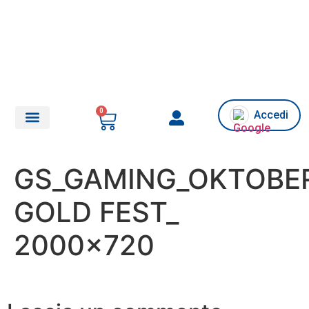
0
Accedi
Chi siamo/Assistenza
GS_GAMING_OKTOBE
GOLD FEST_
2000×720