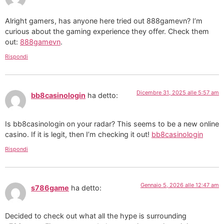
Alright gamers, has anyone here tried out 888gamevn? I’m
curious about the gaming experience they offer. Check them
out:
888gamevn
.
Rispondi
Dicembre 31, 2025 alle 5:57 am
bb8casinologin
ha detto:
Is bb8casinologin on your radar? This seems to be a new online
casino. If it is legit, then I’m checking it out!
bb8casinologin
Rispondi
Gennaio 5, 2026 alle 12:47 am
s786game
ha detto:
Decided to check out what all the hype is surrounding