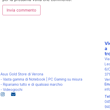
Vi
a
tr
Via
Leo
6/
Asus Gold Store di Verona
371
- Vasta gamma di Notebook | PC Gaming su misura
Ver
Ema
- Ripariamo tutto e di qualsiasi marchio
inf
- Videogiochi
Tel
04
94