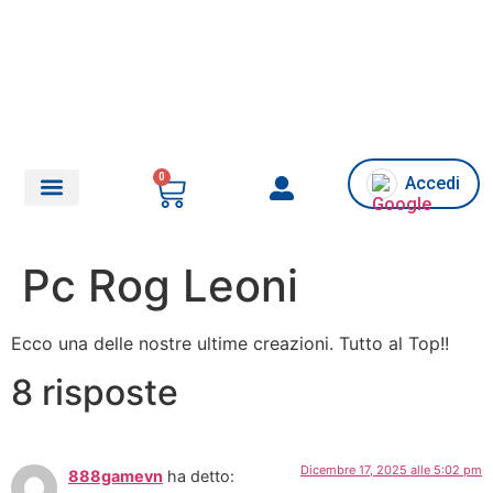
0
Accedi
Chi siamo/Assistenza
Pc Rog Leoni
Ecco una delle nostre ultime creazioni. Tutto al Top!!
8 risposte
Dicembre 17, 2025 alle 5:02 pm
888gamevn
ha detto: