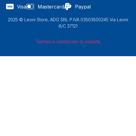
Visa
Mastercard
Paypal
2025 © Leoni Store, ADG SRL P.IVA 03503500245 Via Leoni
6/C 37121
Termini e condizioni di vendita