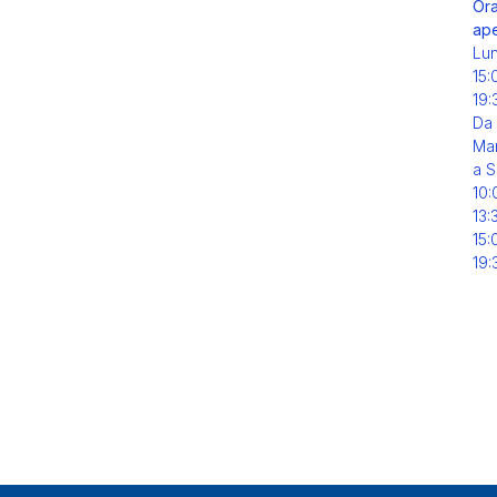
Ora
ape
Lu
15:
19:
Da
Mar
a S
10:
13:
15:
19: