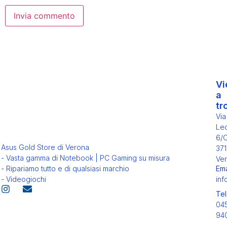
Vi
a
tr
Via
Leo
6/
Asus Gold Store di Verona
371
- Vasta gamma di Notebook | PC Gaming su misura
Ver
Ema
- Ripariamo tutto e di qualsiasi marchio
inf
- Videogiochi
Tel
04
94