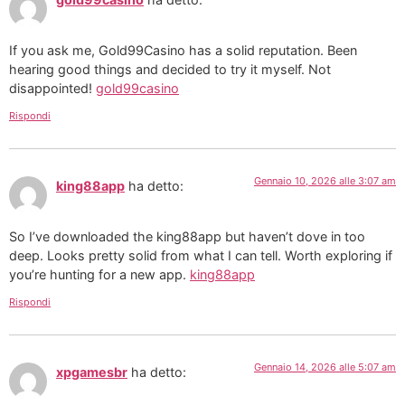
If you ask me, Gold99Casino has a solid reputation. Been
hearing good things and decided to try it myself. Not
disappointed!
gold99casino
Rispondi
Gennaio 10, 2026 alle 3:07 am
king88app
ha detto:
So I’ve downloaded the king88app but haven’t dove in too
deep. Looks pretty solid from what I can tell. Worth exploring if
you’re hunting for a new app.
king88app
Rispondi
Gennaio 14, 2026 alle 5:07 am
xpgamesbr
ha detto: