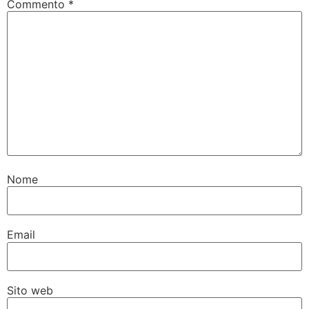
Commento
*
Nome
Email
Sito web