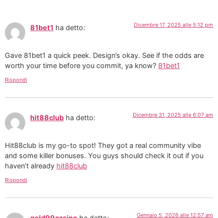
Dicembre 17, 2025 alle 5:12 pm
81bet1
ha detto:
Gave 81bet1 a quick peek. Design’s okay. See if the odds are
worth your time before you commit, ya know?
81bet1
Rispondi
Dicembre 31, 2025 alle 6:07 am
hit88club
ha detto:
Hit88club is my go-to spot! They got a real community vibe
and some killer bonuses. You guys should check it out if you
haven’t already
hit88club
Rispondi
Gennaio 5, 2026 alle 12:57 am
gold99casino
ha detto: