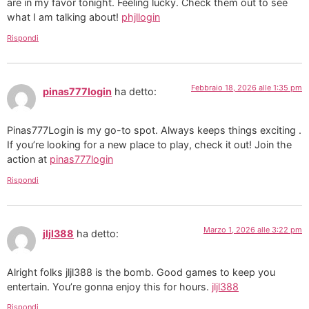
are in my favor tonight. Feeling lucky. Check them out to see
what I am talking about!
phjllogin
Rispondi
Febbraio 18, 2026 alle 1:35 pm
pinas777login
ha detto:
Pinas777Login is my go-to spot. Always keeps things exciting .
If you’re looking for a new place to play, check it out! Join the
action at
pinas777login
Rispondi
Marzo 1, 2026 alle 3:22 pm
jljl388
ha detto:
Alright folks jljl388 is the bomb. Good games to keep you
entertain. You’re gonna enjoy this for hours.
jljl388
Rispondi