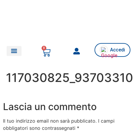
0
Accedi
Chi siamo/Assistenza
117030825_93703310
Lascia un commento
Il tuo indirizzo email non sarà pubblicato.
I campi
obbligatori sono contrassegnati
*