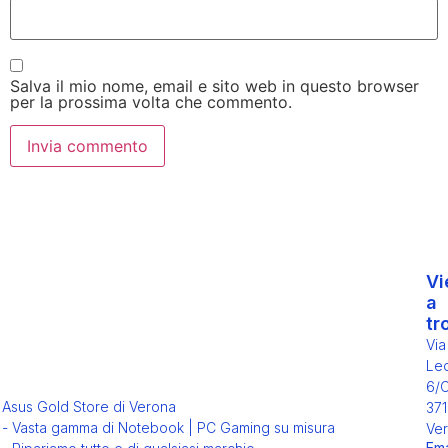
Salva il mio nome, email e sito web in questo browser
per la prossima volta che commento.
Vi
a
tr
Via
Leo
6/
Asus Gold Store di Verona
371
- Vasta gamma di Notebook | PC Gaming su misura
Ver
Ema