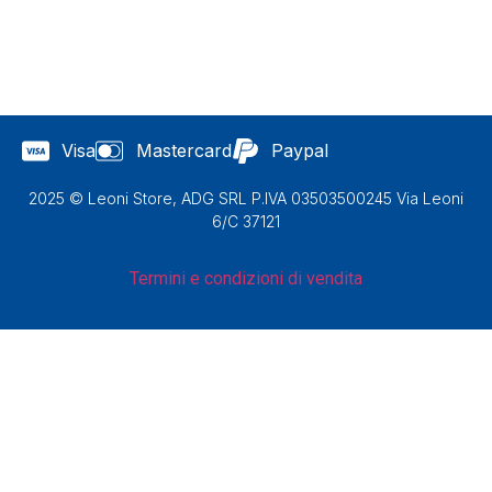
Visa
Mastercard
Paypal
2025 © Leoni Store, ADG SRL P.IVA 03503500245 Via Leoni
6/C 37121
Termini e condizioni di vendita