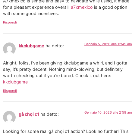
A7xmexico is simple and easy to navigate while using, it made
for a pleasant experience overall.
a7xmexico
is a good option
with some good incentives.
Rispondi
Gennaio 5, 2026 alle 12:49 am
kkclubgame
ha detto:
Alright, folks, I’ve been giving kkclubgame a whirl, and I gotta
say, it’s pretty decent. Nothing mind-blowing, but definitely
worth checking out if you’re bored. Check it out here:
kkclubgame
Rispondi
Gennaio 10, 2026 alle 2:59 am
gà chọi c1
ha detto:
Looking for some real gà chọi c1 action? Look no further! This