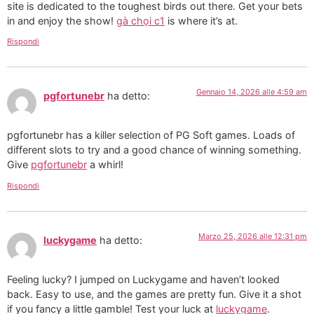
site is dedicated to the toughest birds out there. Get your bets
in and enjoy the show!
gà chọi c1
is where it’s at.
Rispondi
Gennaio 14, 2026 alle 4:59 am
pgfortunebr
ha detto:
pgfortunebr has a killer selection of PG Soft games. Loads of
different slots to try and a good chance of winning something.
Give
pgfortunebr
a whirl!
Rispondi
Marzo 25, 2026 alle 12:31 pm
luckygame
ha detto:
Feeling lucky? I jumped on Luckygame and haven’t looked
back. Easy to use, and the games are pretty fun. Give it a shot
if you fancy a little gamble! Test your luck at
luckygame
.