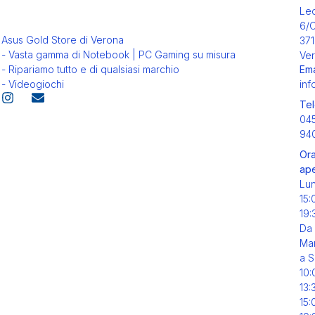
Leo
6/
Asus Gold Store di Verona
371
- Vasta gamma di Notebook | PC Gaming su misura
Ver
Ema
- Ripariamo tutto e di qualsiasi marchio
inf
- Videogiochi
Tel
04
94
Ora
ape
Lu
15:
19:
Da
Mar
a S
10:
13:
15: