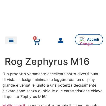
0
Accedi
Chi siamo/Assistenza
Rog Zephyrus M16
“Un prodotto veramente eccellente sotto diversi punti
di vista. Il design minimale e leggero con un display
grande e versatile, unito a una potenza decisamente
elevata sono senza dubbio le due caratteristiche chiave
di questo Zephyrus M16.”
Multiplayer.it
ha messo sotto torchio il nuovo arrivato