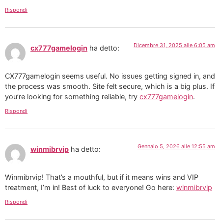
Rispondi
Dicembre 31, 2025 alle 6:05 am
cx777gamelogin
ha detto:
CX777gamelogin seems useful. No issues getting signed in, and
the process was smooth. Site felt secure, which is a big plus. If
you’re looking for something reliable, try
cx777gamelogin
.
Rispondi
Gennaio 5, 2026 alle 12:55 am
winmibrvip
ha detto:
Winmibrvip! That’s a mouthful, but if it means wins and VIP
treatment, I’m in! Best of luck to everyone! Go here:
winmibrvip
Rispondi