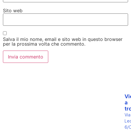
Sito web
Salva il mio nome, email e sito web in questo browser
per la prossima volta che commento.
Vi
a
tr
Via
Leo
6/