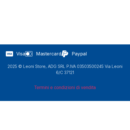
Visa
Mastercard
Paypal
2025 © Leoni Store, ADG SRL P.IVA 03503500245 Via Leoni
6/C 37121
Termini e condizioni di vendita