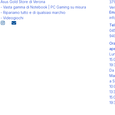
Asus Gold Store di Verona
371
- Vasta gamma di Notebook | PC Gaming su misura
Ver
Ema
- Ripariamo tutto e di qualsiasi marchio
inf
- Videogiochi
Tel
04
94
Ora
ape
Lu
15:
19:
Da
Mar
a S
10:
13:
15:
19: