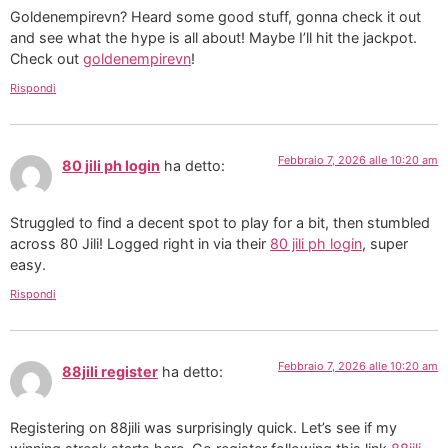
Goldenempirevn? Heard some good stuff, gonna check it out
and see what the hype is all about! Maybe I’ll hit the jackpot.
Check out
goldenempirevn
!
Rispondi
Febbraio 7, 2026 alle 10:20 am
80 jili ph login
ha detto:
Struggled to find a decent spot to play for a bit, then stumbled
across 80 Jili! Logged right in via their
80 jili ph login
, super
easy.
Rispondi
Febbraio 7, 2026 alle 10:20 am
88jili register
ha detto:
Registering on 88jili was surprisingly quick. Let’s see if my