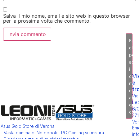
Salva il mio nome, email e sito web in questo browser
per la prossima volta che commento.
Fai
clic
per
acce
i
Vi
cook
a
mark
tr
e
Via
abili
Leo
ques
6/
cont
371
Ver
Asus Gold Store di Verona
Ema
- Vasta gamma di Notebook | PC Gaming su misura
inf