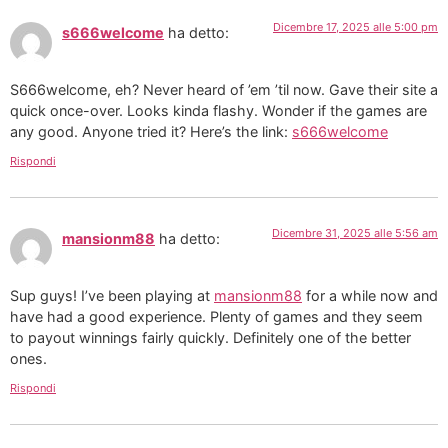
Dicembre 17, 2025 alle 5:00 pm
s666welcome
ha detto:
S666welcome, eh? Never heard of ’em ’til now. Gave their site a
quick once-over. Looks kinda flashy. Wonder if the games are
any good. Anyone tried it? Here’s the link:
s666welcome
Rispondi
Dicembre 31, 2025 alle 5:56 am
mansionm88
ha detto:
Sup guys! I’ve been playing at
mansionm88
for a while now and
have had a good experience. Plenty of games and they seem
to payout winnings fairly quickly. Definitely one of the better
ones.
Rispondi