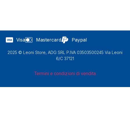
Visa
Mastercard
Paypal
2025 © Leoni Store, ADG SRL P.IVA 03503500245 Via Leoni
6/C 37121
Termini e condizioni di vendita