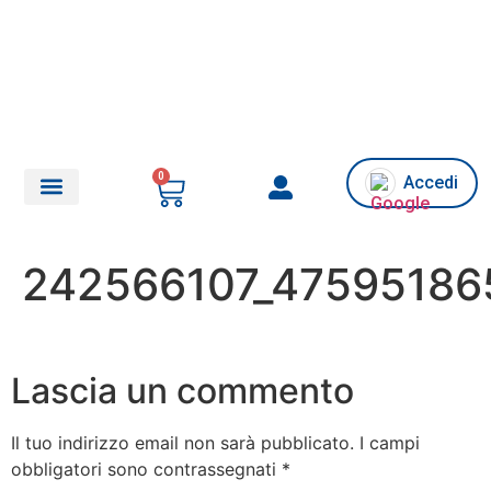
0
Accedi
Chi siamo/Assistenza
242566107_4759518
Lascia un commento
Il tuo indirizzo email non sarà pubblicato.
I campi
obbligatori sono contrassegnati
*