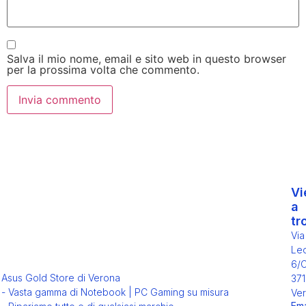
Salva il mio nome, email e sito web in questo browser
per la prossima volta che commento.
Vi
a
tr
Via
Leo
6/
Asus Gold Store di Verona
371
- Vasta gamma di Notebook | PC Gaming su misura
Ver
Ema