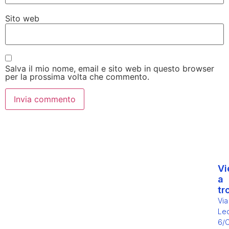
Sito web
Salva il mio nome, email e sito web in questo browser
per la prossima volta che commento.
Vi
a
tr
Via
Leo
6/