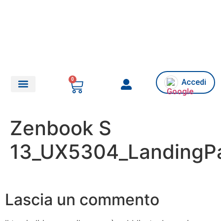
0
Accedi
Chi siamo/Assistenza
Zenbook S
13_UX5304_LandingP
Lascia un commento