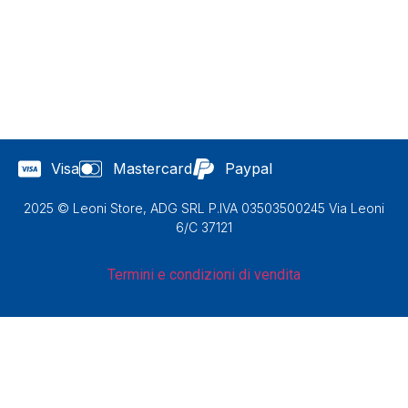
Visa
Mastercard
Paypal
2025 © Leoni Store, ADG SRL P.IVA 03503500245 Via Leoni
6/C 37121
Termini e condizioni di vendita