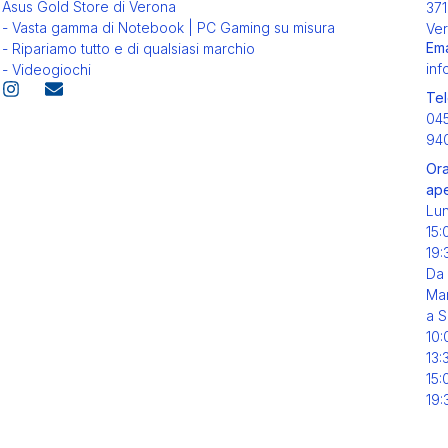
Asus Gold Store di Verona
371
- Vasta gamma di Notebook | PC Gaming su misura
Ver
Ema
- Ripariamo tutto e di qualsiasi marchio
inf
- Videogiochi
Tel
04
94
Ora
ape
Lu
15:
19:
Da
Mar
a S
10:
13:
15:
19: