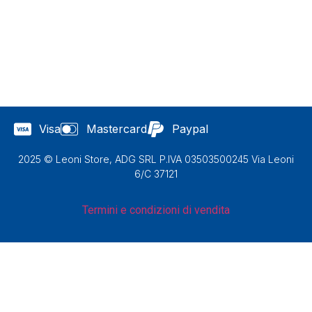
Visa
Mastercard
Paypal
2025 © Leoni Store, ADG SRL P.IVA 03503500245 Via Leoni
6/C 37121
Termini e condizioni di vendita