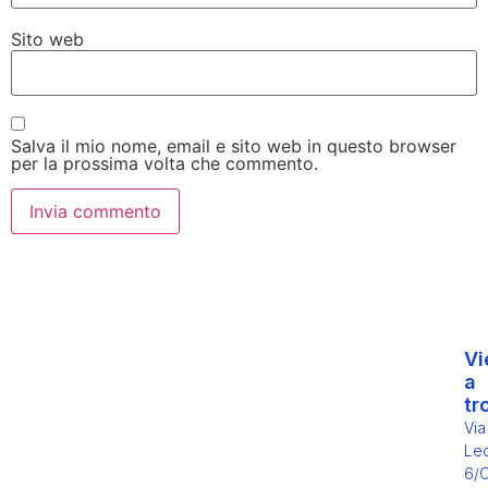
Sito web
Salva il mio nome, email e sito web in questo browser
per la prossima volta che commento.
Vi
a
tr
Via
Leo
6/