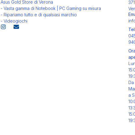
Asus Gold Store di Verona
371
- Vasta gamma di Notebook | PC Gaming su misura
Ver
Ema
- Ripariamo tutto e di qualsiasi marchio
inf
- Videogiochi
Tel
04
94
Ora
ape
Lu
15:
19:
Da
Mar
a S
10:
13:
15:
19: